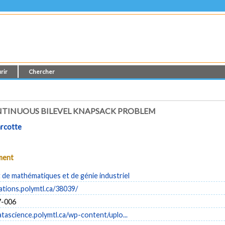
rir
Chercher
NTINUOUS BILEVEL KNAPSACK PROBLEM
arcotte
ument
de mathématiques et de génie industriel
cations.polymtl.ca/38039/
-006
atascience.polymtl.ca/wp-content/uplo...