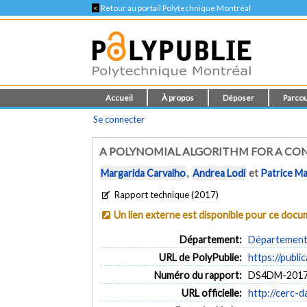
<
Retour au portail Polytechnique Montréal
Accueil
À propos
Déposer
Parcou
Se connecter
A POLYNOMIAL ALGORITHM FOR A CO
Margarida Carvalho
,
Andrea Lodi
et
Patrice M
Rapport technique (2017)
Un lien externe est disponible pour ce doc
Département:
Département 
URL de PolyPublie:
https://publi
Numéro du rapport:
DS4DM-2017
URL officielle:
http://cerc-d