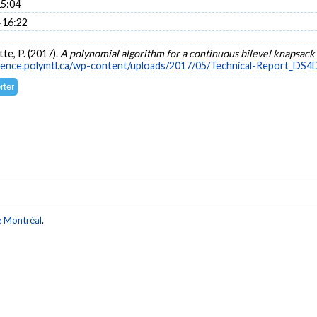
15:04
 16:22
tte, P. (2017).
A polynomial algorithm for a continuous bilevel knapsac
cience.polymtl.ca/wp-content/uploads/2017/05/Technical-Report_DS
e Montréal
.