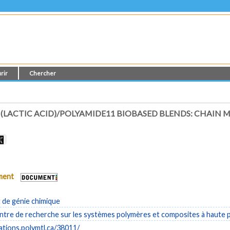
rir
Chercher
LACTIC ACID)/POLYAMIDE11 BIOBASED BLENDS: CHAIN M
ument
de génie chimique
tre de recherche sur les systèmes polymères et composites à haute
cations.polymtl.ca/38011/