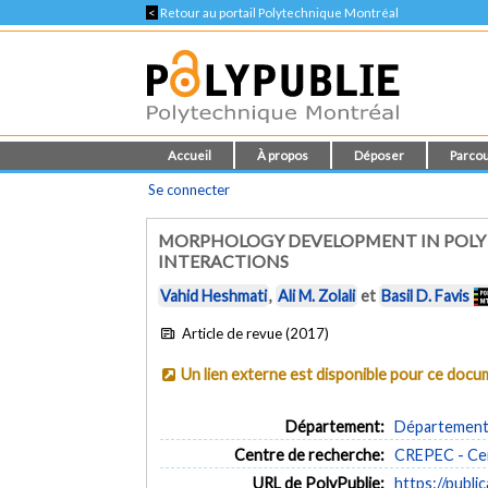
<
Retour au portail Polytechnique Montréal
Accueil
À propos
Déposer
Parcou
Se connecter
MORPHOLOGY DEVELOPMENT IN POLY (
INTERACTIONS
Vahid Heshmati
,
Ali M. Zolali
et
Basil D. Favis
Article de revue (2017)
Un lien externe est disponible pour ce doc
Département:
Département 
Centre de recherche:
CREPEC - Cen
URL de PolyPublie:
https://publi