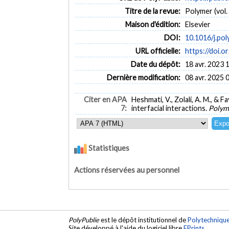
Titre de la revue:
Polymer (vol.
Maison d'édition:
Elsevier
DOI:
10.1016/j.po
URL officielle:
https://doi.o
Date du dépôt:
18 avr. 2023 
Dernière modification:
08 avr. 2025 
Citer en APA
Heshmati, V., Zolali, A. M., & 
7:
interfacial interactions.
Polym
Statistiques
Actions réservées au personnel
PolyPublie
est le dépôt institutionnel de
Polytechniqu
Site développé à l'aide du logiciel libre
EPrints
.