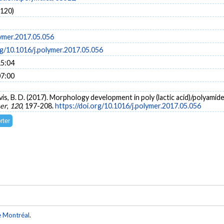
 120)
lymer.2017.05.056
rg/10.1016/j.polymer.2017.05.056
15:04
07:00
Favis, B. D. (2017). Morphology development in poly (lactic acid)/polyami
er
,
120
, 197-208.
https://doi.org/10.1016/j.polymer.2017.05.056
e Montréal
.