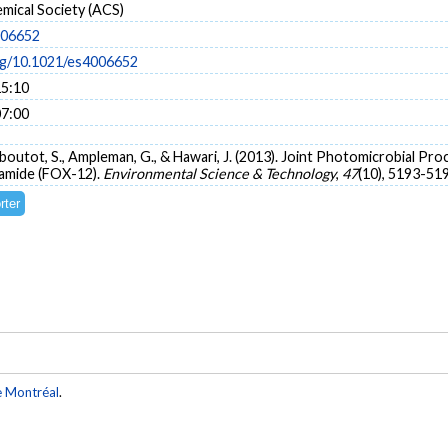
mical Society (ACS)
006652
org/10.1021/es4006652
15:10
07:00
Thiboutot, S., Ampleman, G., & Hawari, J. (2013). Joint Photomicrobial P
ramide (FOX-12).
Environmental Science & Technology
,
47
(10), 5193-51
e Montréal
.