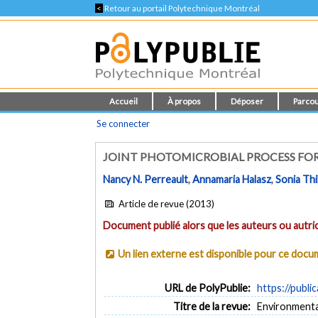
<
Retour au portail Polytechnique Montréal
Accueil
À propos
Déposer
Parcou
Se connecter
JOINT PHOTOMICROBIAL PROCESS FOR
Nancy N. Perreault
,
Annamaria Halasz
,
Sonia Th
Article de revue (2013)
Document publié alors que les auteurs ou autric
Un lien externe est disponible pour ce doc
URL de PolyPublie:
https://publi
Titre de la revue:
Environmental