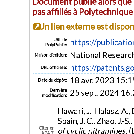
Document publié alors que l
pas affiliés à Polytechniqu
Un lien externe est dispo
URL de
https://publicati
PolyPublie:
National Researc
Maison d'édition:
https://patents
URL officielle:
18 avr. 2023 15:1
Date du dépôt:
Dernière
25 sept. 2024 16
modification:
Hawari, J., Halasz, A.,
Spain, J. C., Zhao, J.-S
Citer en
of cyclic nitramines.
(
APA 7: