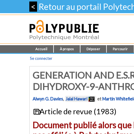
<
Retour au portail Polyte
Accueil
À propos
Déposer
Parcourir
Se connecter
GENERATION AND E.S.R
DIHYDROXY-9-ANTHRO
Alwyn G. Davies
,
Jalal Hawari
et
Martin Whitefiel
Article de revue (1983)
Document publié alors que l