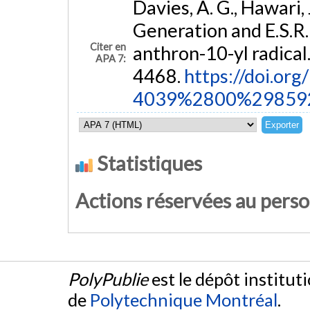
Davies, A. G., Hawari, 
Generation and E.S.R.
Citer en
anthron-10-yl radical
APA 7:
4468.
https://doi.or
4039%2800%29859
Statistiques
Actions réservées au pers
PolyPublie
est le dépôt institut
de
Polytechnique Montréal
.