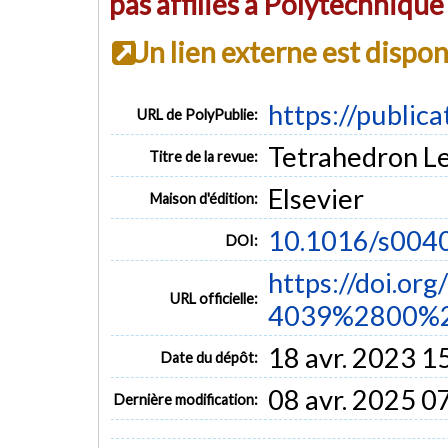
pas affiliés à Polytechniqu
Un lien externe est dispo
https://public
URL de PolyPublie:
Tetrahedron Let
Titre de la revue:
Elsevier
Maison d'édition:
10.1016/s004
DOI:
https://doi.or
URL officielle:
4039%2800%2
18 avr. 2023 1
Date du dépôt:
08 avr. 2025 0
Dernière modification: