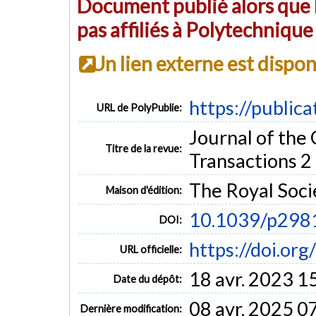
Document publié alors que l
pas affiliés à Polytechniqu
Un lien externe est dispo
https://public
URL de PolyPublie:
Journal of the 
Titre de la revue:
Transactions 2 
The Royal Soci
Maison d'édition:
10.1039/p29
DOI:
https://doi.o
URL officielle:
18 avr. 2023 1
Date du dépôt:
08 avr. 2025 0
Dernière modification: