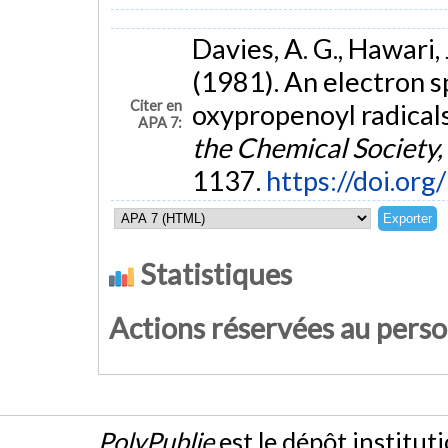
Davies, A. G., Hawari, 
(1981). An electron s
Citer en
oxypropenoyl radicals
APA 7:
the Chemical Society,
1137.
https://doi.o
Statistiques
Actions réservées au pers
PolyPublie
est le dépôt institut