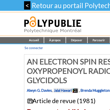
<
Retour au portail Polyte
Accueil
À propos
Déposer
Parcourir
Se connecter
AN ELECTRON SPIN RE
OXYPROPENOYL RADIC
GLYCIDOLS
Alwyn G. Davies
,
Jalal Hawari
,
Brenda Muggleton
Article de revue (1981)