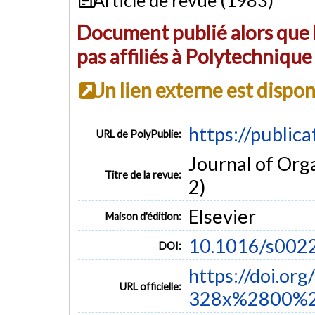
Document publié alors que l
pas affiliés à Polytechniqu
Un lien externe est dispo
https://public
URL de PolyPublie:
Journal of Org
Titre de la revue:
2)
Elsevier
Maison d'édition:
10.1016/s002
DOI:
https://doi.or
URL officielle:
328x%2800%2