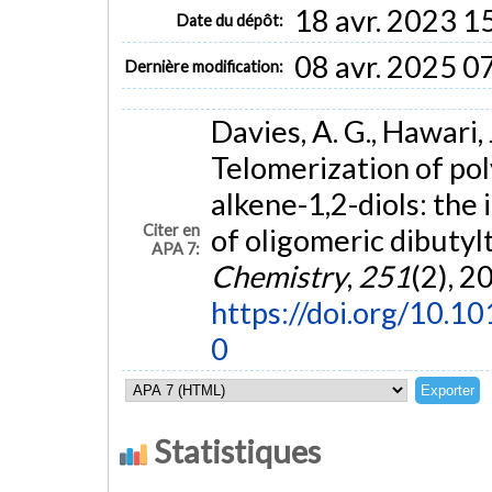
18 avr. 2023 1
Date du dépôt:
08 avr. 2025 0
Dernière modification:
Davies, A. G., Hawari, 
Telomerization of poly
alkene-1,2-diols: the 
Citer en
of oligomeric dibutylt
APA 7:
Chemistry
,
251
(2), 2
https://doi.org/10
0
Statistiques