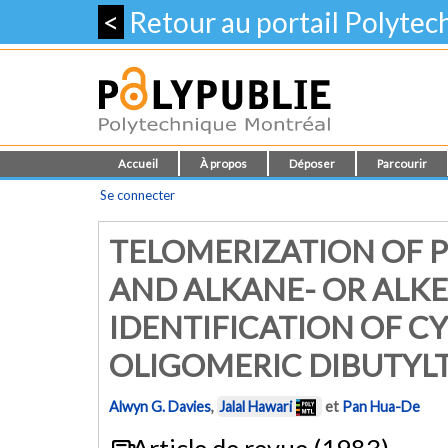
<
Retour au portail Polyte
Accueil
À propos
Déposer
Parcourir
Se connecter
TELOMERIZATION OF P
AND ALKANE- OR ALKEN
IDENTIFICATION OF CY
OLIGOMERIC DIBUTYLT
Alwyn G. Davies
,
Jalal Hawari
et
Pan Hua-De
Article de revue (1983)