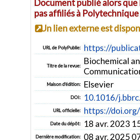
Document publié alors que l
pas affiliés à Polytechniqu
Un lien externe est dispo
https://public
URL de PolyPublie:
Biochemical an
Titre de la revue:
Communications
Elsevier
Maison d'édition:
10.1016/j.bbr
DOI:
https://doi.or
URL officielle:
18 avr. 2023 1
Date du dépôt:
08 avr. 2025 0
Dernière modification: