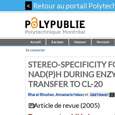
<
Retour au portail Polyte
Accueil
À propos
Déposer
Parcourir
Se connecter
STEREO-SPECIFICITY 
NAD(P)H DURING ENZ
TRANSFER TO CL-20
Bharat Bhushan
,
Annamaria Halasz
et
Jalal Hawari
Article de revue (2005)