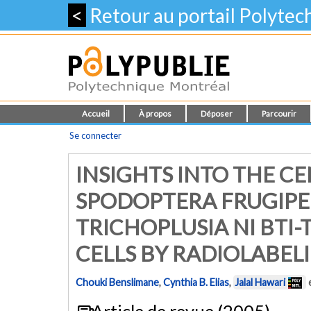
<
Retour au portail Polyte
Accueil
À propos
Déposer
Parcourir
Se connecter
INSIGHTS INTO THE C
SPODOPTERA FRUGIPER
TRICHOPLUSIA NI BTI-
CELLS BY RADIOLABEL
Chouki Benslimane
,
Cynthia B. Elias
,
Jalal Hawari
Article de revue (2005)