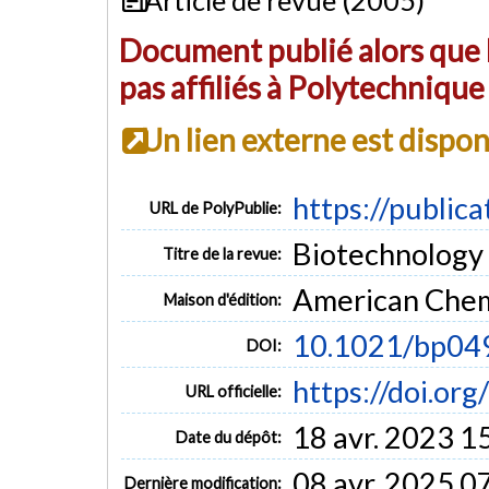
Document publié alors que l
pas affiliés à Polytechniqu
Un lien externe est dispo
https://public
URL de PolyPublie:
Biotechnology P
Titre de la revue:
American Chem
Maison d'édition:
10.1021/bp04
DOI:
https://doi.o
URL officielle:
18 avr. 2023 1
Date du dépôt:
08 avr. 2025 0
Dernière modification: