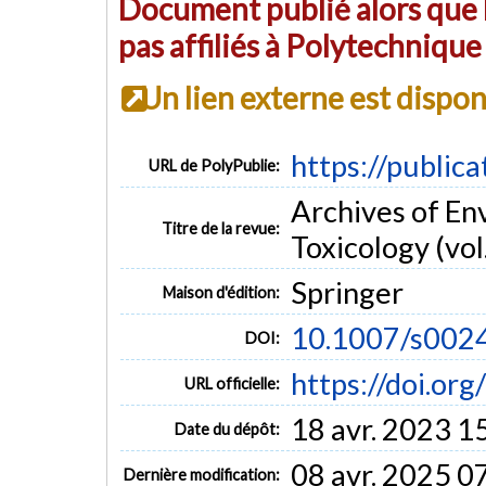
Document publié alors que l
pas affiliés à Polytechniqu
Un lien externe est dispo
https://public
URL de PolyPublie:
Archives of En
Titre de la revue:
Toxicology (vol.
Springer
Maison d'édition:
10.1007/s002
DOI:
https://doi.o
URL officielle:
18 avr. 2023 1
Date du dépôt:
08 avr. 2025 0
Dernière modification: