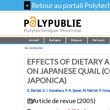
<
Retour au portail Polyte
Accueil
À propos
Déposer
Parcourir
Se connecter
EFFECTS OF DIETARY 
ON JAPANESE QUAIL (
JAPONICA)
G. Bardai
,
G. I. Sunahara
,
P. A. Spear
,
M. Martel
,
P. Gon
Article de revue (2005)