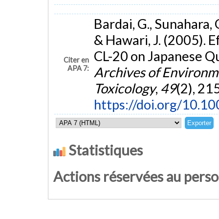
Bardai, G., Sunahara, G.
& Hawari, J. (2005). 
CL-20 on Japanese Qua
Citer en
APA 7:
Archives of Environm
Toxicology
,
49
(2), 21
https://doi.org/10.
Statistiques
Actions réservées au pers