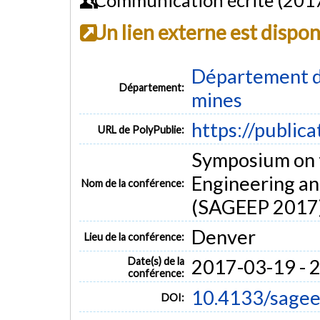
Un lien externe est dispo
Département de
Département:
mines
https://public
URL de PolyPublie:
Symposium on t
Engineering a
Nom de la conférence:
(SAGEEP 2017
Denver
Lieu de la conférence:
Date(s) de la
2017-03-19 - 
conférence:
10.4133/sagee
DOI: