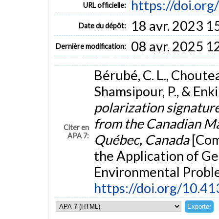
https://doi.or
URL officielle:
18 avr. 2023 1
Date du dépôt:
08 avr. 2025 1
Dernière modification:
Bérubé, C. L., Chouteau
Shamsipour, P., & Enki
polarization signatur
from the Canadian Mal
Citer en
APA 7:
Québec, Canada
[Com
the Application of G
Environmental Probl
https://doi.org/10.4