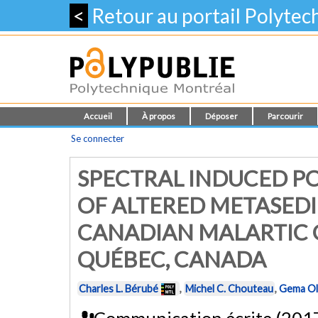
<
Retour au portail Polyte
Accueil
À propos
Déposer
Parcourir
Se connecter
SPECTRAL INDUCED P
OF ALTERED METASED
CANADIAN MALARTIC 
QUÉBEC, CANADA
Charles L. Bérubé
,
Michel C. Chouteau
,
Gema Ol
Communication écrite (201