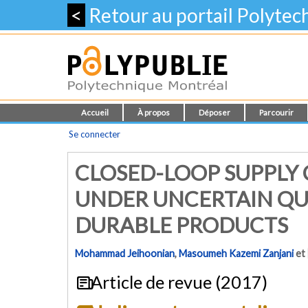
<
Retour au portail Polyte
Accueil
À propos
Déposer
Parcourir
Se connecter
CLOSED-LOOP SUPPLY
UNDER UNCERTAIN QUA
DURABLE PRODUCTS
Mohammad Jeihoonian
,
Masoumeh Kazemi Zanjani
et
Article de revue (2017)