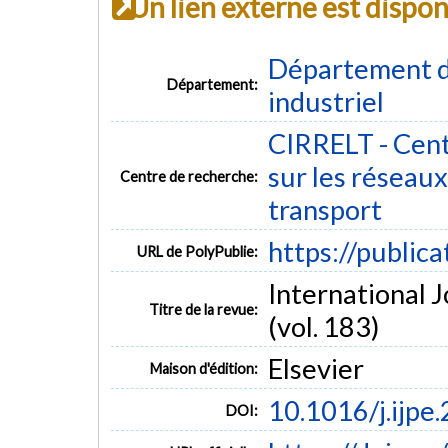
Un lien externe est dispo
Département d
Département:
industriel
CIRRELT - Cent
sur les réseaux 
Centre de recherche:
transport
https://public
URL de PolyPublie:
International 
Titre de la revue:
(vol. 183)
Elsevier
Maison d'édition:
10.1016/j.ijpe
DOI: