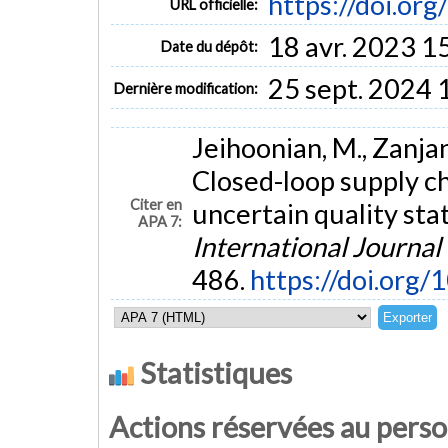
https://doi.or
URL officielle:
18 avr. 2023 1
Date du dépôt:
25 sept. 2024 
Dernière modification:
Jeihoonian, M., Zanjan
Closed-loop supply c
Citer en
uncertain quality sta
APA 7:
International Journal
486.
https://doi.org/
Statistiques
Actions réservées au pers