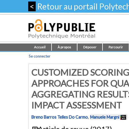
<
Retour au portail Polyte
Accueil
À propos
Déposer
Parcourir
Se connecter
CUSTOMIZED SCORING
APPROACHES FOR QUA
AGGREGATING RESULTS 
IMPACT ASSESSMENT
Breno Barros Telles Do Carmo
,
Manuele Margni
Article de revue (2017)