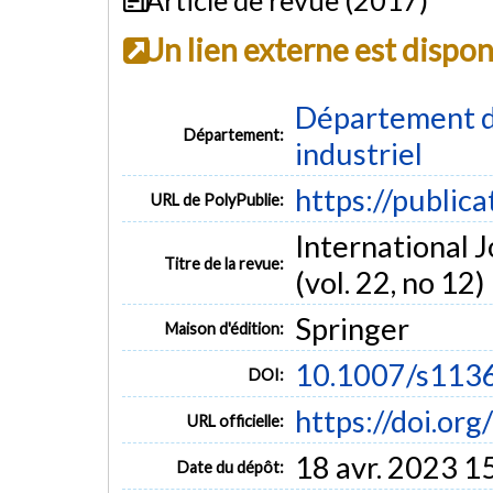
Un lien externe est dispo
Département d
Département:
industriel
https://public
URL de PolyPublie:
International 
Titre de la revue:
(vol. 22, no 12)
Springer
Maison d'édition:
10.1007/s113
DOI:
https://doi.o
URL officielle:
18 avr. 2023 1
Date du dépôt: