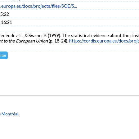
s.europa.eu/docs/projects/files/SOE/S...
15:22
 16:21
 Menéndez, L., & Swann, P. (1999). The statistical evidence about the cl
rt to the European Union
(p. 18-24).
https://cordis.europa.eu/docs/pr
e Montréal
.