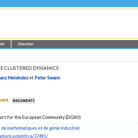
rir
Chercher
HE CLUSTERED DYNAMICS
Sanz Menéndez
et
Peter Swann
ument
ort for the European Community (DGXII)
de mathématiques et de génie industriel
cations.polymtl.ca/37491/