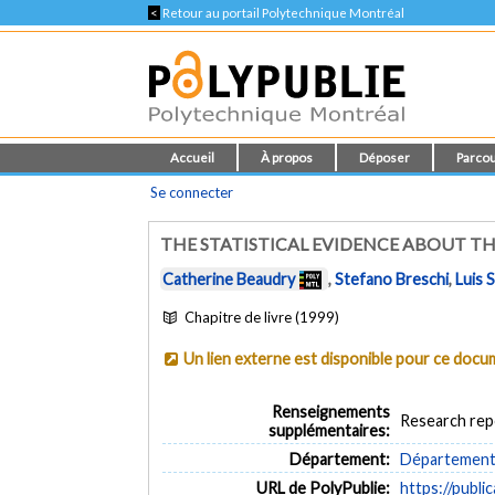
<
Retour au portail Polytechnique Montréal
Accueil
À propos
Déposer
Parcou
Se connecter
THE STATISTICAL EVIDENCE ABOUT T
Catherine Beaudry
,
Stefano Breschi
,
Luis 
Chapitre de livre (1999)
Un lien externe est disponible pour ce doc
Renseignements
Research rep
supplémentaires:
Département:
Département 
URL de PolyPublie:
https://publi