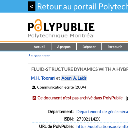
<
Retour au portail Polyte
Accueil
À propos
Déposer
Parcourir
Se connecter
FLUID-STRUCTURE DYNAMICS WITH A HYB
M. H. Toorani
et
Aouni A. Lakis
Communication écrite (2004)
Ce document n'est pas archivé dans PolyPublie
Département:
Département de génie méca
ISBN:
273021142X
URL de PolyPublie:
https://publications.polymtl