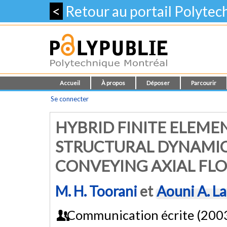
<
Retour au portail Polyte
Accueil
À propos
Déposer
Parcourir
Se connecter
HYBRID FINITE ELEME
STRUCTURAL DYNAMIC
CONVEYING AXIAL FL
M. H. Toorani
et
Aouni A. La
Communication écrite (200