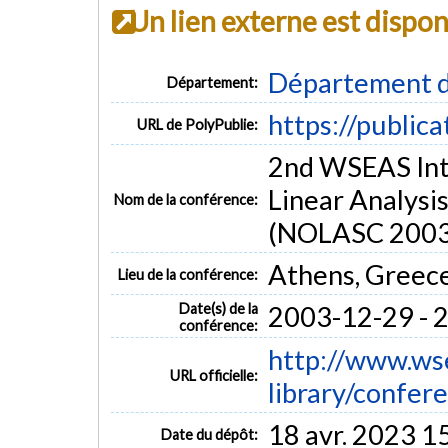
Un lien externe est dispo
Département d
Département:
https://public
URL de PolyPublie:
2nd WSEAS Int
Linear Analysi
Nom de la conférence:
(NOLASC 2003
Athens, Greec
Lieu de la conférence:
Date(s) de la
2003-12-29 - 
conférence:
http://www.wse
URL officielle:
library/confere
18 avr. 2023 1
Date du dépôt: