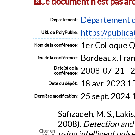
Ce document n'est pas ar
Département d
Département:
https://public
URL de PolyPublie:
1er Colloque 
Nom de la conférence:
Bordeaux, Fra
Lieu de la conférence:
Date(s) de la
2008-07-21 - 
conférence:
18 avr. 2023 1
Date du dépôt:
25 sept. 2024 
Dernière modification:
Safizadeh, M. S., Lakis,
2008).
Detection and 
Citer en
using intelligent pul