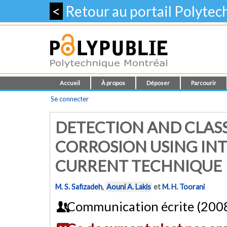
<
Retour au portail Polyte
Accueil
À propos
Déposer
Parcourir
Se connecter
DETECTION AND CLASS
CORROSION USING INT
CURRENT TECHNIQUE
M. S. Safizadeh
,
Aouni A. Lakis
et
M. H. Toorani
Communication écrite (200