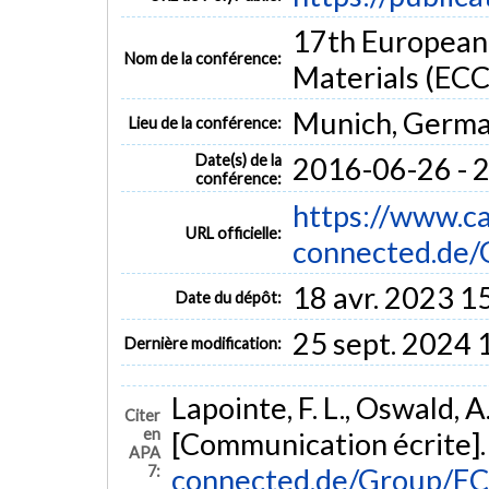
17th European
Nom de la conférence:
Materials (EC
Munich, Germ
Lieu de la conférence:
Date(s) de la
2016-06-26 - 
conférence:
https://www.c
URL officielle:
connected.de/
18 avr. 2023 1
Date du dépôt:
25 sept. 2024 
Dernière modification:
Lapointe, F. L., Oswald, A
Citer
en
[Communication écrite]
APA
7:
connected.de/Group/E