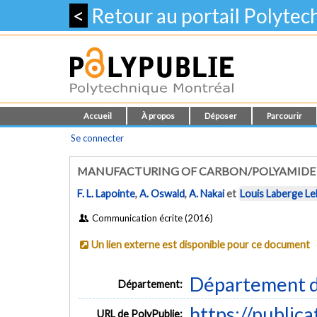
<
Retour au portail Polyte
Accueil
À propos
Déposer
Parcourir
Se connecter
MANUFACTURING OF CARBON/POLYAMIDE 
F. L. Lapointe
,
A. Oswald
,
A. Nakai
et
Louis Laberge Le
Communication écrite (2016)
Un lien externe est disponible pour ce document
Département d
Département:
https://public
URL de PolyPublie: