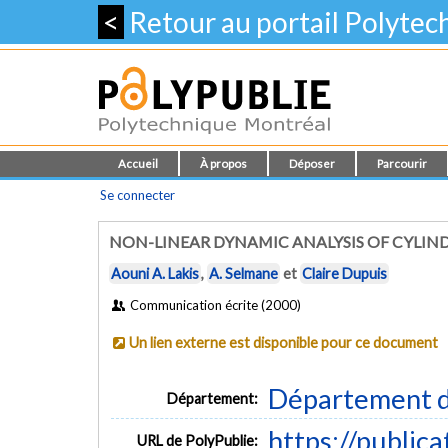
<
Retour au portail Polyte
Accueil
À propos
Déposer
Parcourir
Se connecter
NON-LINEAR DYNAMIC ANALYSIS OF CYLIND
Aouni A. Lakis
,
A. Selmane
et
Claire Dupuis
Communication écrite (2000)
Un lien externe est disponible pour ce document
Département d
Département:
https://public
URL de PolyPublie: