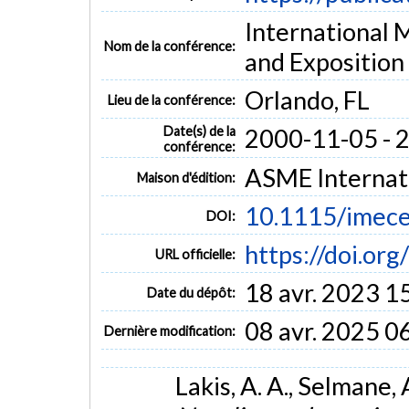
International 
Nom de la conférence:
and Expositio
Orlando, FL
Lieu de la conférence:
Date(s) de la
2000-11-05 - 
conférence:
ASME Internat
Maison d'édition:
10.1115/imec
DOI:
https://doi.o
URL officielle:
18 avr. 2023 1
Date du dépôt:
08 avr. 2025 0
Dernière modification:
Lakis, A. A., Selmane,