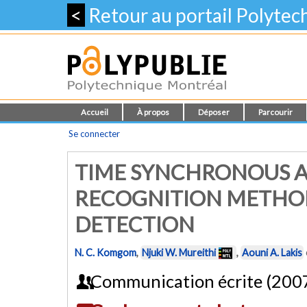
<
Retour au portail Polyte
Accueil
À propos
Déposer
Parcourir
Se connecter
TIME SYNCHRONOUS A
RECOGNITION METHOD
DETECTION
N. C. Komgom
,
Njuki W. Mureithi
,
Aouni A. Lakis
Communication écrite (200