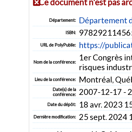
Ce document n'est pas ar
Département d
Département:
97829211456
ISBN:
https://public
URL de PolyPublie:
1er Congrès int
Nom de la conférence:
risques industr
Montréal, Qué
Lieu de la conférence:
Date(s) de la
2007-12-17 - 
conférence:
18 avr. 2023 1
Date du dépôt:
25 sept. 2024 
Dernière modification: