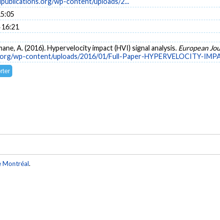
publications.org/wp-content/uploads/2...
15:05
 16:21
Oulmane, A. (2016). Hypervelocity impact (HVI) signal analysis.
European Jou
ns.org/wp-content/uploads/2016/01/Full-Paper-HYPERVELOCITY-IM
e Montréal
.