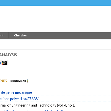
rir
Chercher
ANALYSIS
e
ument
de génie mécanique
cations.polymtl.ca/37236/
nal of Engineering and Technology (vol. 4, no 1)