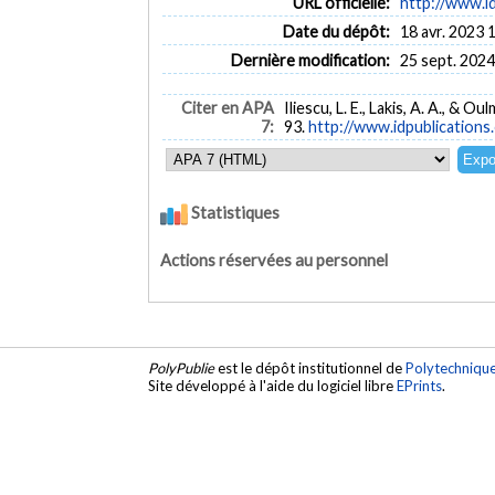
URL officielle:
http://www.id
Date du dépôt:
18 avr. 2023 
Dernière modification:
25 sept. 2024
Citer en APA
Iliescu, L. E., Lakis, A. A., & 
7:
93.
http://www.idpublicatio
Statistiques
Actions réservées au personnel
PolyPublie
est le dépôt institutionnel de
Polytechniqu
Site développé à l'aide du logiciel libre
EPrints
.