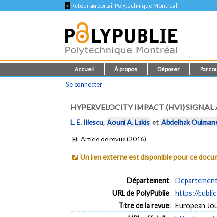
<
Retour au portail Polytechnique Montréal
Accueil
À propos
Déposer
Parcou
Se connecter
HYPERVELOCITY IMPACT (HVI) SIGNAL 
L. E. Iliescu
,
Aouni A. Lakis
et
Abdelhak Oulman
Article de revue (2016)
Un lien externe est disponible pour ce doc
Département:
Département 
URL de PolyPublie:
https://publi
Titre de la revue:
European Jour