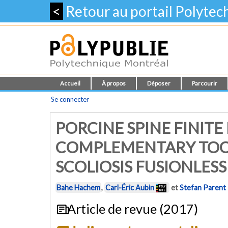
<
Retour au portail Polyte
Accueil
À propos
Déposer
Parcourir
Se connecter
PORCINE SPINE FINIT
COMPLEMENTARY TOO
SCOLIOSIS FUSIONLES
Bahe Hachem
,
Carl-Éric Aubin
et
Stefan Parent
Article de revue (2017)