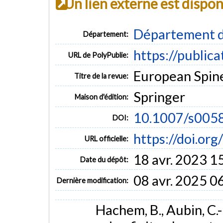
Un lien externe est dispo
Département d
Département:
https://public
URL de PolyPublie:
European Spine 
Titre de la revue:
Springer
Maison d'édition:
10.1007/s005
DOI:
https://doi.o
URL officielle:
18 avr. 2023 1
Date du dépôt:
08 avr. 2025 0
Dernière modification:
Hachem, B., Aubin, C.-