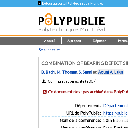
<
Retour au portail Polytechnique Montréal
Accueil
À propos
Déposer
Parcou
Se connecter
COMBINATION OF BEARING DEFECT SI
B. Badri
,
M. Thomas
,
S. Sassi
et
Aouni A. Lakis
Communication écrite (2007)
Ce document n'est pas archivé dans PolyPub
Département:
Département 
URL de PolyPublie:
https://publi
Nom de la conférence:
20th Interna
Lieu de la conférence:
Faro, Portug