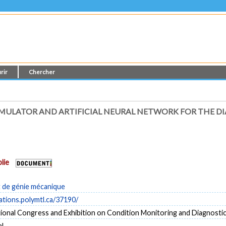
rir
Chercher
MULATOR AND ARTIFICIAL NEURAL NETWORK FOR THE D
lie
de génie mécanique
cations.polymtl.ca/37190/
tional Congress and Exhibition on Condition Monitoring and Diagno
al