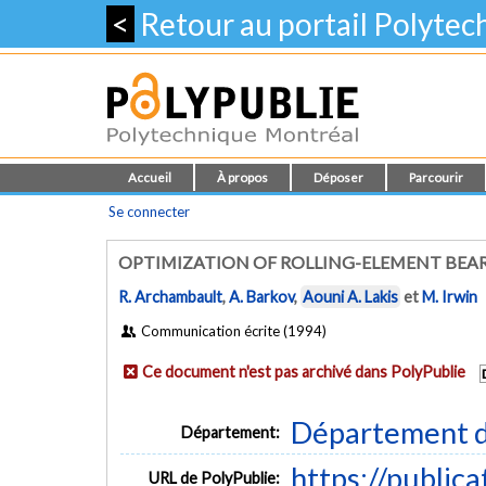
<
Retour au portail Polyte
Accueil
À propos
Déposer
Parcourir
Se connecter
OPTIMIZATION OF ROLLING-ELEMENT BE
R. Archambault
,
A. Barkov
,
Aouni A. Lakis
et
M. Irwin
Communication écrite (1994)
Ce document n'est pas archivé dans PolyPublie
Département d
Département:
https://public
URL de PolyPublie: