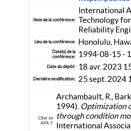
International A
Technology fo
Nom de la conférence:
Reliability Eng
Honolulu, Hawa
Lieu de la conférence:
Date(s) de la
1994-08-15 - 
conférence:
18 avr. 2023 1
Date du dépôt:
25 sept. 2024 
Dernière modification:
Archambault, R., Barkov
1994).
Optimization o
through condition mo
Citer en
APA 7:
International Associa