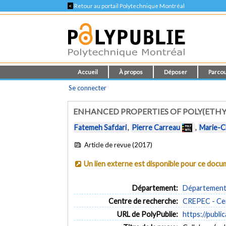
<
Retour au portail Polytechnique Montréal
Accueil
À propos
Déposer
Parcou
Se connecter
ENHANCED PROPERTIES OF POLY(ETHY
Fatemeh Safdari
,
Pierre Carreau
,
Marie-C
Article de revue (2017)
Un lien externe est disponible pour ce doc
Département:
Département 
Centre de recherche:
CREPEC - Cen
URL de PolyPublie:
https://publi