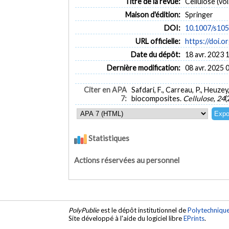
Titre de la revue:
Cellulose (vol
Maison d'édition:
Springer
DOI:
10.1007/s10
URL officielle:
https://doi.
Date du dépôt:
18 avr. 2023 
Dernière modification:
08 avr. 2025 
Citer en APA
Safdari, F., Carreau, P., Heuze
7:
biocomposites.
Cellulose
,
24
(
Statistiques
Actions réservées au personnel
PolyPublie
est le dépôt institutionnel de
Polytechniqu
Site développé à l'aide du logiciel libre
EPrints
.