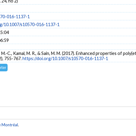
. 24, no 2)
570-016-1137-1
org/10.1007/s10570-016-1137-1
15:04
06:59
y, M.-C., Kamal, M. R., & Sain, M. M. (2017). Enhanced properties of poly(
2), 755-767.
https://doi.org/10.1007/s10570-016-1137-1
e Montréal
.