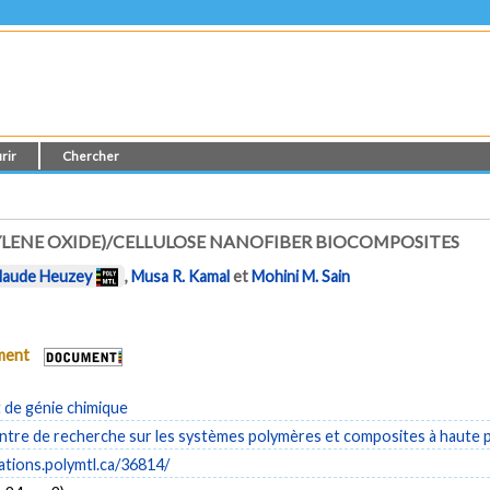
rir
Chercher
LENE OXIDE)/CELLULOSE NANOFIBER BIOCOMPOSITES
laude Heuzey
,
Musa R. Kamal
et
Mohini M. Sain
ument
de génie chimique
tre de recherche sur les systèmes polymères et composites à haute
cations.polymtl.ca/36814/