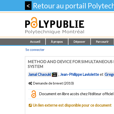
<
Retour au portail Polyte
Accueil
À propos
Déposer
Parcourir
Se connecter
METHOD AND DEVICE FOR SIMULTANEOUS 
SYSTEM
Jamal Chaouki
,
Jean-Philippe Laviolette
et
Grego
Demande de brevet (2010)
Document en libre accès chez l'éditeur officiel
Un lien externe est disponible pour ce document