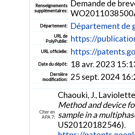
Demande de breve
Renseignements
supplémentaires:
WO2011038500
Département de g
Département:
URL de
https://publicati
PolyPublie:
https://patents
URL officielle:
18 avr. 2023 15:1
Date du dépôt:
Dernière
25 sept. 2024 16
modification:
Chaouki, J., Laviolette,
Method and device fo
Citer en
sample in a multiphas
APA 7:
US20120182546).
https://patents.goo