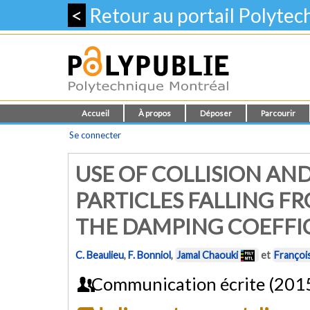
<
Retour au portail Polyte
Accueil
À propos
Déposer
Parcourir
Se connecter
USE OF COLLISION AN
PARTICLES FALLING F
THE DAMPING COEFFIC
C. Beaulieu
,
F. Bonniol
,
Jamal Chaouki
et
Françoi
Communication écrite (201