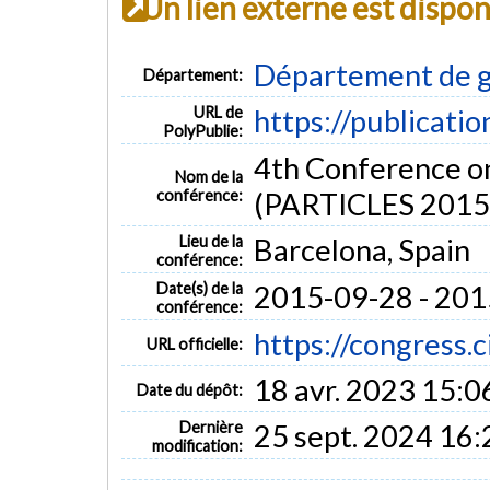
Un lien externe est dispo
Département de g
Département:
URL de
https://publicati
PolyPublie:
4th Conference o
Nom de la
conférence:
(PARTICLES 2015
Lieu de la
Barcelona, Spain
conférence:
Date(s) de la
2015-09-28 - 201
conférence:
https://congress.c
URL officielle:
18 avr. 2023 15:0
Date du dépôt:
Dernière
25 sept. 2024 16:
modification: