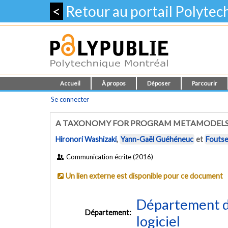
<
Retour au portail Polyte
Accueil
À propos
Déposer
Parcourir
Se connecter
A TAXONOMY FOR PROGRAM METAMODELS 
Hironori Washizaki
,
Yann-Gaël Guéhéneuc
et
Fouts
Communication écrite (2016)
Un lien externe est disponible pour ce document
Département de
Département:
logiciel