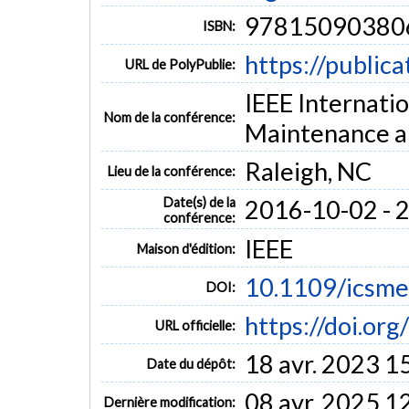
97815090380
ISBN:
https://public
URL de PolyPublie:
IEEE Internati
Nom de la conférence:
Maintenance a
Raleigh, NC
Lieu de la conférence:
Date(s) de la
2016-10-02 - 
conférence:
IEEE
Maison d'édition:
10.1109/icsme
DOI:
https://doi.or
URL officielle:
18 avr. 2023 1
Date du dépôt:
08 avr. 2025 1
Dernière modification: