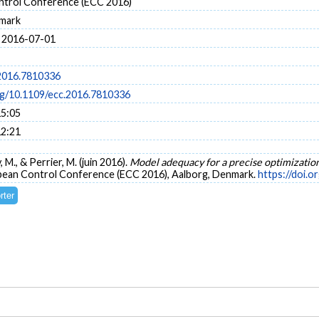
trol Conference (ECC 2016)
nmark
 2016-07-01
2016.7810336
org/10.1109/ecc.2016.7810336
15:05
12:21
, M., & Perrier, M. (juin 2016).
Model adequacy for a precise optimizatio
opean Control Conference (ECC 2016), Aalborg, Denmark.
https://doi.