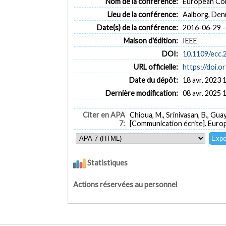
Nom de la conférence:
European Con
Lieu de la conférence:
Aalborg, De
Date(s) de la conférence:
2016-06-29 -
Maison d'édition:
IEEE
DOI:
10.1109/ecc.
URL officielle:
https://doi.
Date du dépôt:
18 avr. 2023 
Dernière modification:
08 avr. 2025 
Citer en APA
Chioua, M., Srinivasan, B., Guay
7:
[Communication écrite]. Eur
Statistiques
Actions réservées au personnel