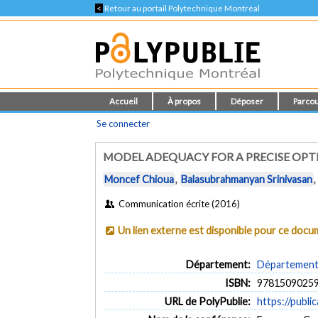
<
Retour au portail Polytechnique Montréal
Accueil
À propos
Déposer
Parcou
Se connecter
MODEL ADEQUACY FOR A PRECISE OP
Moncef Chioua
,
Balasubrahmanyan Srinivasan
Communication écrite (2016)
Un lien externe est disponible pour ce doc
Département:
Département 
ISBN:
9781509025
URL de PolyPublie:
https://publi