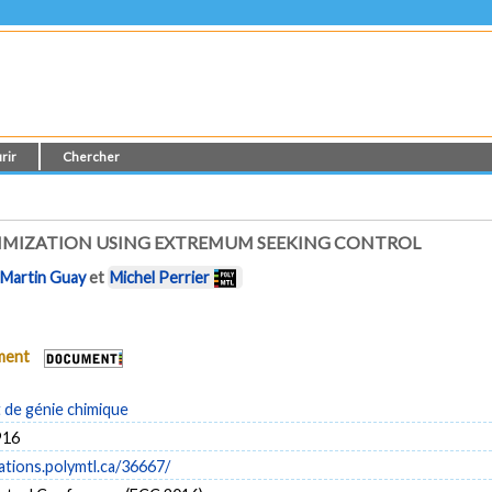
rir
Chercher
TIMIZATION USING EXTREMUM SEEKING CONTROL
,
Martin Guay
et
Michel Perrier
ument
de génie chimique
916
cations.polymtl.ca/36667/