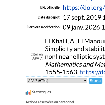
https://doi.or
URL officielle:
17 sept. 2019 
Date du dépôt:
09 janv. 2026 
Dernière modification:
El Khalil, A., El Manou
Simplicity and stabilit
Citer en
nonlinear elliptic sys
APA 7:
Mathematics and Mat
1555-1563.
https://
Statistiques
Actions réservées au personnel