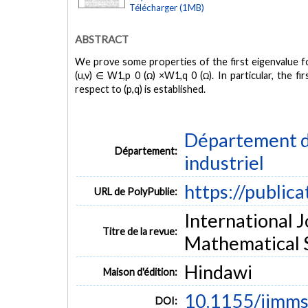
Télécharger (1MB)
ABSTRACT
We prove some properties of the first eigenvalue for 
(u,v) ∈ W1,p 0 (Ω) ×W1,q 0 (Ω). In particular, the f
respect to (p,q) is established.
Département d
Département:
industriel
https://public
URL de PolyPublie:
International 
Titre de la revue:
Mathematical S
Hindawi
Maison d'édition:
10.1155/ijmms
DOI: