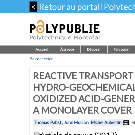
<
Retour au portail Polyte
Accueil
À propos
Déposer
Parcourir
Se connecter
REACTIVE TRANSPORT
HYDRO-GEOCHEMICAL 
OXIDIZED ACID-GENER
A MONOLAYER COVER
Thomas Pabst
,
John Molson
,
Michel Aubertin
e
Article de revue (2017)