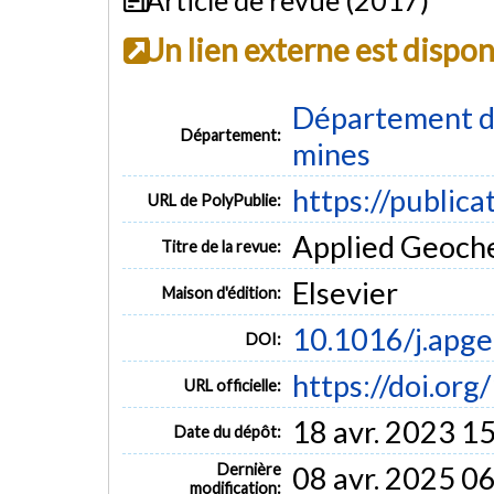
Un lien externe est dispo
Département des
Département:
mines
https://publica
URL de PolyPublie:
Applied Geoche
Titre de la revue:
Elsevier
Maison d'édition:
10.1016/j.apg
DOI:
https://doi.or
URL officielle:
18 avr. 2023 1
Date du dépôt:
Dernière
08 avr. 2025 0
modification: