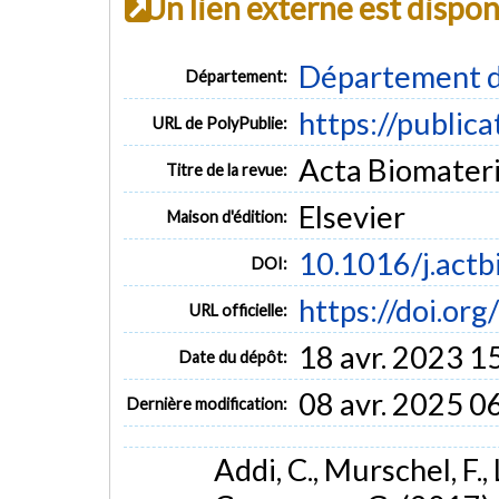
Un lien externe est dispo
Département d
Département:
https://public
URL de PolyPublie:
Acta Biomateria
Titre de la revue:
Elsevier
Maison d'édition:
10.1016/j.actb
DOI:
https://doi.or
URL officielle:
18 avr. 2023 1
Date du dépôt:
08 avr. 2025 0
Dernière modification:
Addi, C., Murschel, F., 