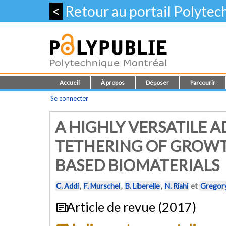
<
Retour au portail Polyte
Accueil
À propos
Déposer
Parcourir
Se connecter
A HIGHLY VERSATILE 
TETHERING OF GROWT
BASED BIOMATERIALS
C. Addi
,
F. Murschel
,
B. Liberelle
,
N. Riahi
et
Gregor
Article de revue (2017)