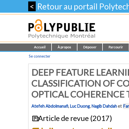
<
Retour au portail Polyte
Accueil
À propos
Déposer
Parcourir
Se connecter
DEEP FEATURE LEARNI
CLASSIFICATION OF C
OPTICAL COHERENCE
Atefeh Abdolmanafi
,
Luc Duong
,
Nagib Dahdah
et
Far
Article de revue (2017)