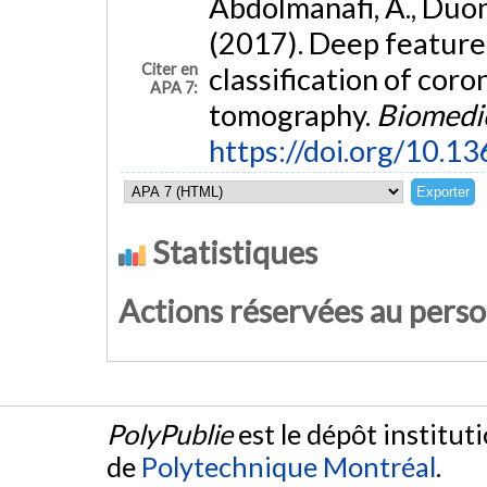
Abdolmanafi, A., Duong
(2017). Deep feature 
Citer en
classification of cor
APA 7:
tomography.
Biomedic
https://doi.org/10.1
Statistiques
Actions réservées au pers
PolyPublie
est le dépôt institut
de
Polytechnique Montréal
.