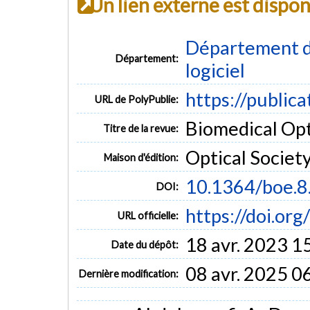
Un lien externe est dispo
Département de
Département:
logiciel
https://public
URL de PolyPublie:
Biomedical Opti
Titre de la revue:
Optical Societ
Maison d'édition:
10.1364/boe.
DOI:
https://doi.or
URL officielle:
18 avr. 2023 1
Date du dépôt:
08 avr. 2025 0
Dernière modification: