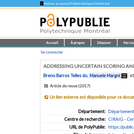
<
Retour au portail Polytechnique Montréal
Accueil
À propos
Déposer
Parcou
Se connecter
ADDRESSING UNCERTAIN SCORING AND
Breno Barros Telles do
,
Manuele Margni
e
Article de revue (2017)
Un lien externe est disponible pour ce doc
Département:
Département 
Centre de recherche:
CIRAIG - Cent
URL de PolyPublie:
https://publi