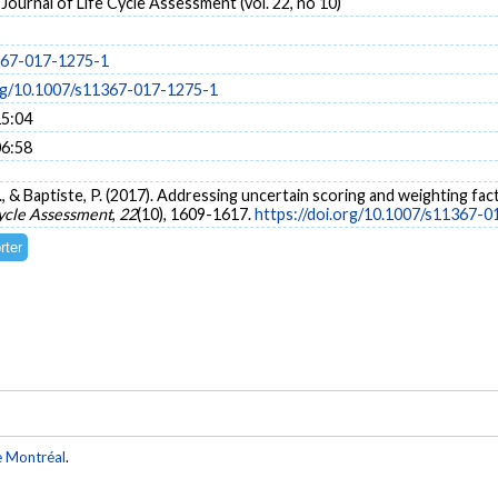
 Journal of Life Cycle Assessment (vol. 22, no 10)
367-017-1275-1
org/10.1007/s11367-017-1275-1
15:04
06:58
., & Baptiste, P. (2017). Addressing uncertain scoring and weighting fact
Cycle Assessment
,
22
(10), 1609-1617.
https://doi.org/10.1007/s11367-
e Montréal
.