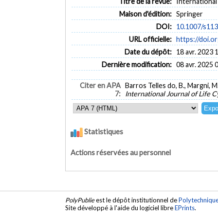
Titre de la revue:
International
Maison d'édition:
Springer
DOI:
10.1007/s11
URL officielle:
https://doi.
Date du dépôt:
18 avr. 2023 
Dernière modification:
08 avr. 2025 
Citer en APA
Barros Telles do, B., Margni, M
7:
International Journal of Life 
Statistiques
Actions réservées au personnel
PolyPublie
est le dépôt institutionnel de
Polytechniqu
Site développé à l'aide du logiciel libre
EPrints
.