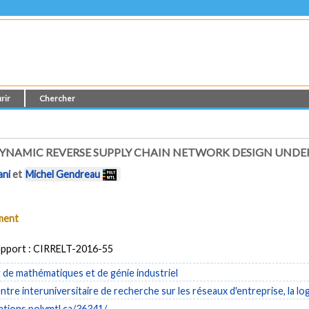
rir
Chercher
YNAMIC REVERSE SUPPLY CHAIN NETWORK DESIGN UNDE
ani
et
Michel Gendreau
ument
pport : CIRRELT-2016-55
de mathématiques et de génie industriel
tre interuniversitaire de recherche sur les réseaux d'entreprise, la log
cations.polymtl.ca/36341/