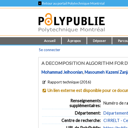
<
Retour au portail Polytechnique Montréal
Accueil
À propos
Déposer
Parcou
Se connecter
A DECOMPOSITION ALGORITHM FOR D
Mohammad Jeihoonian
,
Masoumeh Kazemi Zanj
Rapport technique (2016)
Un lien externe est disponible pour ce doc
Renseignements
Numéro de ra
supplémentaires:
Département:
Département 
Centre de recherche:
CIRRELT - Cen
URL de PolyPublie:
https://publi