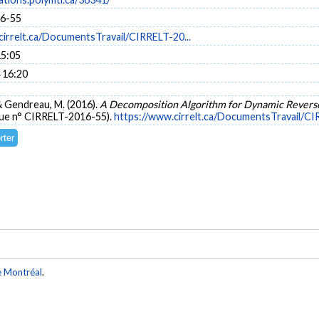
6-55
cirrelt.ca/DocumentsTravail/CIRRELT-20...
15:05
 16:20
 & Gendreau, M. (2016).
A Decomposition Algorithm for Dynamic Revers
que n° CIRRELT-2016-55).
https://www.cirrelt.ca/DocumentsTravail/C
e Montréal
.