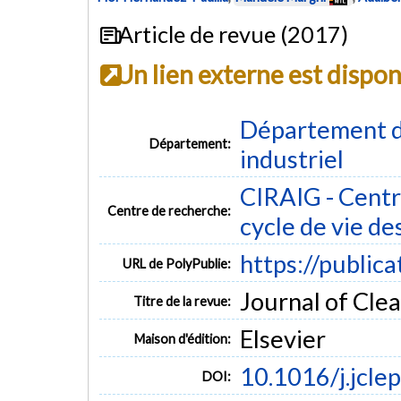
Article de revue (2017)
Un lien externe est dispo
Département d
Département:
industriel
CIRAIG - Centre
Centre de recherche:
cycle de vie de
https://public
URL de PolyPublie:
Journal of Clea
Titre de la revue:
Elsevier
Maison d'édition:
10.1016/j.jcle
DOI: