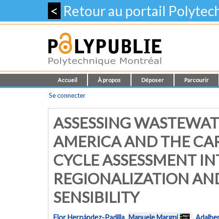
<
Retour au portail Polyte
Accueil
À propos
Déposer
Parcourir
Se connecter
ASSESSING WASTEWAT
AMERICA AND THE CAR
CYCLE ASSESSMENT IN
REGIONALIZATION AN
SENSIBILITY
Flor Hernández-Padilla
,
Manuele Margni
,
Adalbe