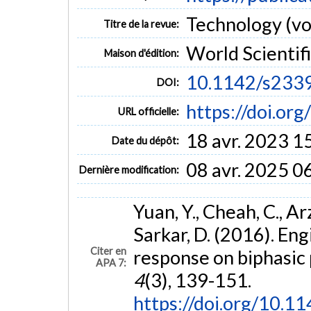
Technology (vol
Titre de la revue:
World Scientif
Maison d'édition:
10.1142/s23
DOI:
https://doi.o
URL officielle:
18 avr. 2023 1
Date du dépôt:
08 avr. 2025 0
Dernière modification:
Yuan, Y., Cheah, C., Ar
Sarkar, D. (2016). Eng
Citer en
response on biphasic
APA 7:
4
(3), 139-151.
https://doi.org/10