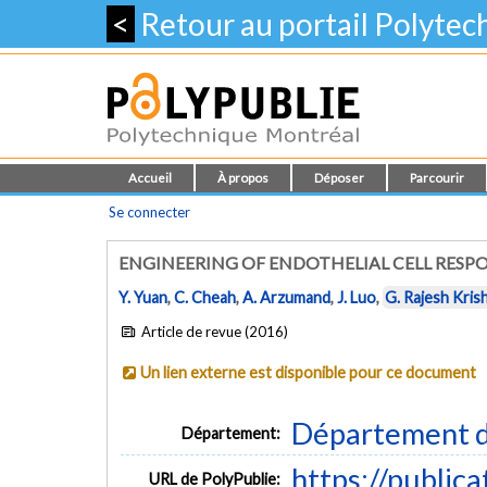
<
Retour au portail Polyte
Accueil
À propos
Déposer
Parcourir
Se connecter
ENGINEERING OF ENDOTHELIAL CELL RESP
Y. Yuan
,
C. Cheah
,
A. Arzumand
,
J. Luo
,
G. Rajesh Kris
Article de revue (2016)
Un lien externe est disponible pour ce document
Département d
Département:
https://public
URL de PolyPublie: