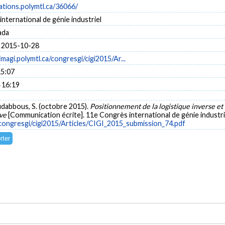
cations.polymtl.ca/36066/
nternational de génie industriel
ada
 2015-10-28
magi.polymtl.ca/congresgi/cigi2015/Ar...
15:07
 16:19
oudabbous, S. (octobre 2015).
Positionnement de la logistique inverse et
ive
[Communication écrite]. 11e Congrès international de génie industri
/congresgi/cigi2015/Articles/CIGI_2015_submission_74.pdf