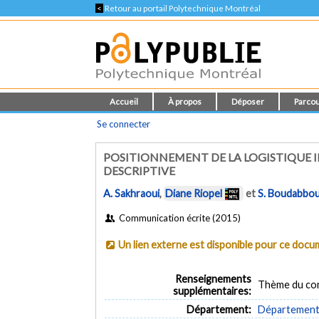
<
Retour au portail Polytechnique Montréal
Accueil
À propos
Déposer
Parcou
Se connecter
POSITIONNEMENT DE LA LOGISTIQUE IN
DESCRIPTIVE
A. Sakhraoui
,
Diane Riopel
et
S. Boudabbo
Communication écrite (2015)
Un lien externe est disponible pour ce doc
Renseignements
Thème du con
supplémentaires:
Département:
Département 