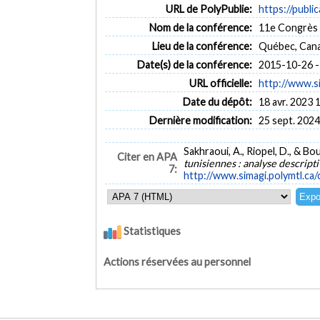
URL de PolyPublie:
https://publi
Nom de la conférence:
11e Congrès i
Lieu de la conférence:
Québec, Can
Date(s) de la conférence:
2015-10-26 -
URL officielle:
http://www.si
Date du dépôt:
18 avr. 2023 
Dernière modification:
25 sept. 2024
Sakhraoui, A., Riopel, D., & B
Citer en APA
tunisiennes : analyse descript
7:
http://www.simagi.polymtl.ca
Statistiques
Actions réservées au personnel