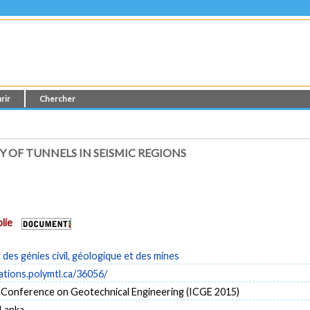
rir
Chercher
Y OF TUNNELS IN SEISMIC REGIONS
lie
es génies civil, géologique et des mines
cations.polymtl.ca/36056/
l Conference on Geotechnical Engineering (ICGE 2015)
 Lanka