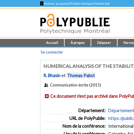
<
Retour au portail Polytechnique Montréal
Accueil
À propos
Déposer
Parcou
Se connecter
NUMERICAL ANALYSIS OF THE STABILIT
R. Bhasin
et
Thomas Pabst
Communication écrite (2015)
Ce document n'est pas archivé dans PolyPub
Département:
Département d
URL de PolyPublie:
https://publi
Nom de la conférence:
Internationa
Lieu de la conférence:
Colombo, Sri