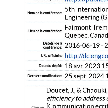
5th Internatio
Nom de la conférence:
Engineering (
Fairmont Tremb
Lieu de la conférence:
Quebec, Cana
Date(s) de la
2016-06-19 - 
conférence:
http://dc.engc
URL officielle:
18 avr. 2023 1
Date du dépôt:
25 sept. 2024 
Dernière modification:
Doucet, J., & Chaouki, 
efficiency to address
[Communication écrit
Citer en