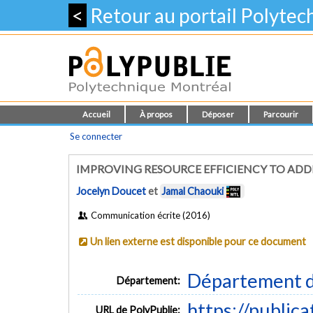
<
Retour au portail Polyte
Accueil
À propos
Déposer
Parcourir
Se connecter
IMPROVING RESOURCE EFFICIENCY TO ADD
Jocelyn Doucet
et
Jamal Chaouki
Communication écrite (2016)
Un lien externe est disponible pour ce document
Département d
Département:
https://public
URL de PolyPublie: