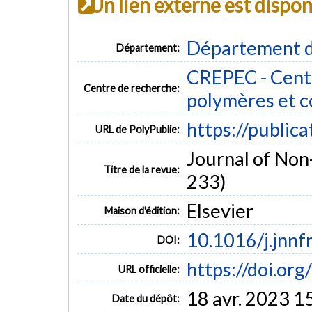
Un lien externe est dispo
Département d
Département:
CREPEC - Centr
Centre de recherche:
polymères et 
https://public
URL de PolyPublie:
Journal of Non
Titre de la revue:
233)
Elsevier
Maison d'édition:
10.1016/j.jnn
DOI:
https://doi.or
URL officielle:
18 avr. 2023 1
Date du dépôt: