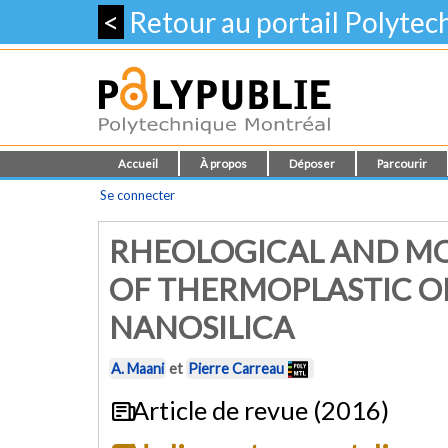
<
Retour au portail Polyte
Accueil
À propos
Déposer
Parcourir
Se connecter
RHEOLOGICAL AND MO
OF THERMOPLASTIC O
NANOSILICA
A. Maani
et
Pierre Carreau
Article de revue (2016)