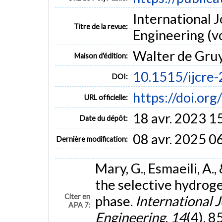
International 
Titre de la revue:
Engineering (vo
Walter de Gru
Maison d'édition:
10.1515/ijcre
DOI:
https://doi.or
URL officielle:
18 avr. 2023 1
Date du dépôt:
08 avr. 2025 0
Dernière modification:
Mary, G., Esmaeili, A.,
the selective hydroge
Citer en
phase.
International 
APA 7:
Engineering
,
14
(4), 8