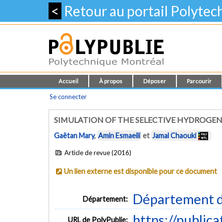
<
Retour au portail Polyte
Accueil
À propos
Déposer
Parcourir
Se connecter
SIMULATION OF THE SELECTIVE HYDROGENA
Gaëtan Mary
,
Amin Esmaeili
et
Jamal Chaouki
Article de revue (2016)
Un lien externe est disponible pour ce document
Département d
Département:
https://public
URL de PolyPublie: