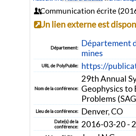
Communication écrite (201
Un lien externe est dispo
Département de
Département:
mines
https://public
URL de PolyPublie:
29th Annual Sy
Geophysics to 
Nom de la conférence:
Problems (SA
Denver, CO
Lieu de la conférence:
Date(s) de la
2016-03-20 - 
conférence: