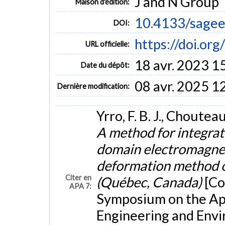
J and N Group
Maison d'édition:
10.4133/sagee
DOI:
https://doi.or
URL officielle:
18 avr. 2023 1
Date du dépôt:
08 avr. 2025 1
Dernière modification:
Yrro, F. B. J., Choutea
A method for integrat
domain electromagneti
deformation method 
Citer en
(Québec, Canada)
[Co
APA 7:
Symposium on the App
Engineering and Env