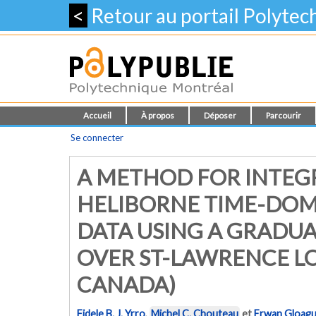
<
Retour au portail Polyte
Accueil
À propos
Déposer
Parcourir
Se connecter
A METHOD FOR INTE
HELIBORNE TIME-DO
DATA USING A GRADU
OVER ST-LAWRENCE L
CANADA)
Fidele B. J. Yrro
,
Michel C. Chouteau
et
Erwan Gloag