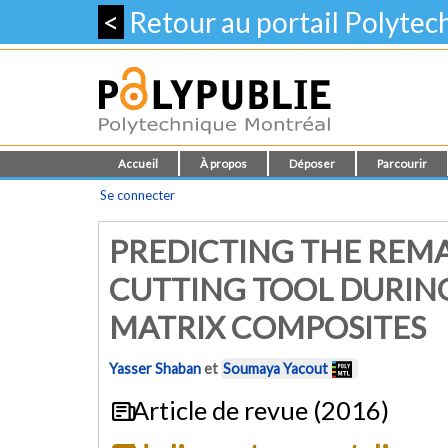
<
Retour au portail Polyte
Accueil
À propos
Déposer
Parcourir
Se connecter
PREDICTING THE REMA
CUTTING TOOL DURIN
MATRIX COMPOSITES
Yasser Shaban
et
Soumaya Yacout
Article de revue (2016)