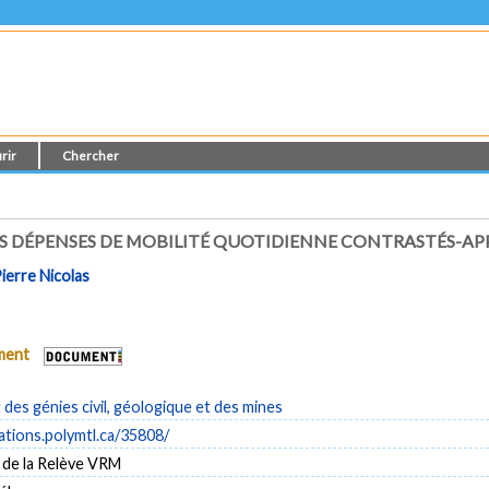
rir
Chercher
DES DÉPENSES DE MOBILITÉ QUOTIDIENNE CONTRASTÉS-AP
ierre Nicolas
ument
es génies civil, géologique et des mines
cations.polymtl.ca/35808/
 de la Relève VRM