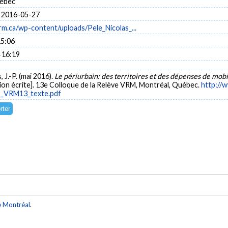
uébec
 2016-05-27
rm.ca/wp-content/uploads/Pele_Nicolas_...
15:06
 16:19
, J.-P. (mai 2016).
Le périurbain: des territoires et des dépenses de mobi
on écrite]. 13e Colloque de la Relève VRM, Montréal, Québec.
http://
s_VRM13_texte.pdf
e Montréal
.