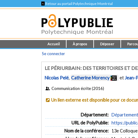
<
Retour au portail Polytechnique Montréal
Accueil
À propos
Déposer
Parcou
Se connecter
LE PÉRIURBAIN: DES TERRITOIRES ET 
Nicolas Pelé
,
Catherine Morency
et
Jean-P
Communication écrite (2016)
Un lien externe est disponible pour ce doc
Département:
Département d
URL de PolyPublie:
https://publi
Nom de la conférence:
13e Colloque