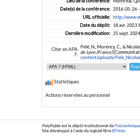
Lieu de la conférence:
Montréal, Q
Date(s) de la conférence:
2016-05-26 -
URL officielle:
http://www.v
Date du dépôt:
18 avr. 2023 
Dernière modification:
25 sept. 2024
Pelé, N., Morency, C., & Nicolas
Citer en APA
de Lyon (France)
[Communicati
7:
content/uploads/Pele_Nicola
Statistiques
Actions réservées au personnel
PolyPublie
est le dépôt institutionnel de
Polytechniqu
Site développé à l'aide du logiciel libre
EPrints
.