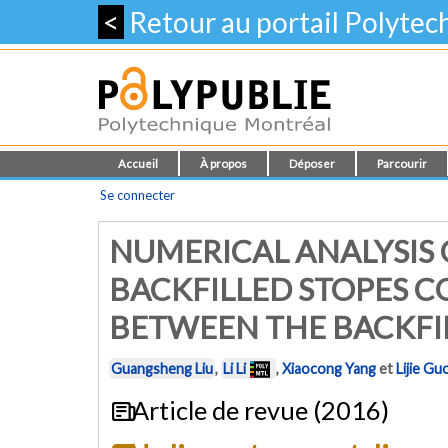
<
Retour au portail Polyte
Accueil
À propos
Déposer
Parcourir
Se connecter
NUMERICAL ANALYSIS O
BACKFILLED STOPES C
BETWEEN THE BACKFI
Guangsheng Liu
,
Li Li
,
Xiaocong Yang
et
Lijie Gu
Article de revue (2016)