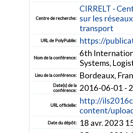
CIRRELT - Cent
sur les réseaux 
Centre de recherche:
transport
https://public
URL de PolyPublie:
6th Internatio
Nom de la conférence:
Systems, Logis
Bordeaux, Fra
Lieu de la conférence:
Date(s) de la
2016-06-01 - 
conférence:
http://ils201
URL officielle:
content/upload
18 avr. 2023 1
Date du dépôt: