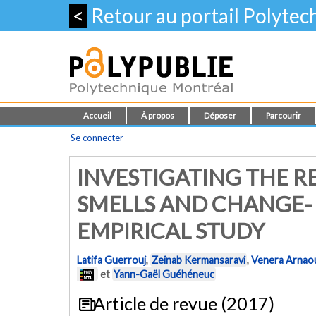
<
Retour au portail Polyte
Accueil
À propos
Déposer
Parcourir
Se connecter
INVESTIGATING THE R
SMELLS AND CHANGE-
EMPIRICAL STUDY
Latifa Guerrouj
,
Zeinab Kermansaravi
,
Venera Arnao
et
Yann-Gaël Guéhéneuc
Article de revue (2017)