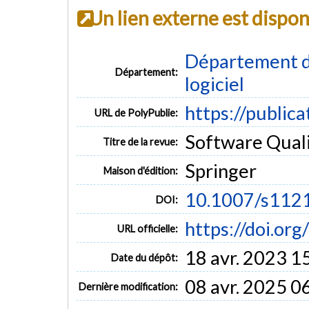
Un lien externe est dispo
Département de
Département:
logiciel
https://public
URL de PolyPublie:
Software Qualit
Titre de la revue:
Springer
Maison d'édition:
10.1007/s112
DOI:
https://doi.o
URL officielle:
18 avr. 2023 1
Date du dépôt:
08 avr. 2025 0
Dernière modification: