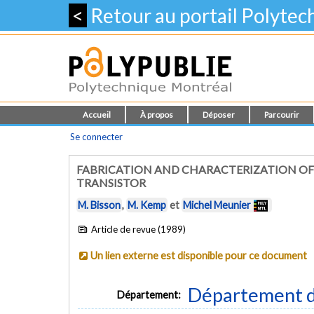
<
Retour au portail Polyte
Accueil
À propos
Déposer
Parcourir
Se connecter
FABRICATION AND CHARACTERIZATION OF
TRANSISTOR
M. Bisson
,
M. Kemp
et
Michel Meunier
Article de revue (1989)
Un lien externe est disponible pour ce document
Département d
Département: