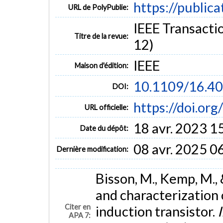
https://public
URL de PolyPublie:
IEEE Transactio
Titre de la revue:
12)
IEEE
Maison d'édition:
10.1109/16.4
DOI:
https://doi.or
URL officielle:
18 avr. 2023 1
Date du dépôt:
08 avr. 2025 0
Dernière modification:
Bisson, M., Kemp, M.,
and characterization 
Citer en
induction transistor.
APA 7: