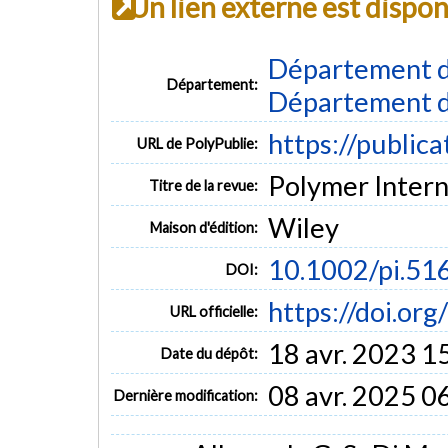
Un lien externe est dispo
Département d
Département:
Département d
https://public
URL de PolyPublie:
Polymer Interna
Titre de la revue:
Wiley
Maison d'édition:
10.1002/pi.51
DOI:
https://doi.or
URL officielle:
18 avr. 2023 1
Date du dépôt:
08 avr. 2025 0
Dernière modification: