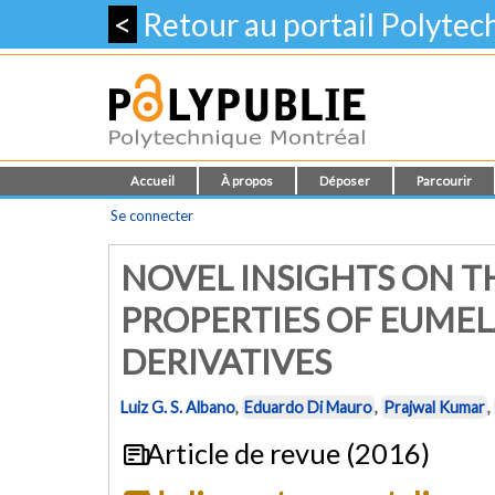
<
Retour au portail Polyte
Accueil
À propos
Déposer
Parcourir
Se connecter
NOVEL INSIGHTS ON 
PROPERTIES OF EUME
DERIVATIVES
Luiz G. S. Albano
,
Eduardo Di Mauro
,
Prajwal Kumar
,
Article de revue (2016)