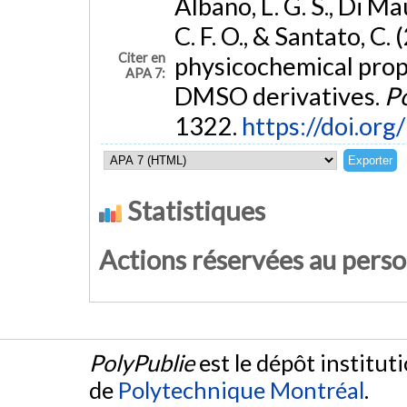
Albano, L. G. S., Di Mau
C. F. O., & Santato, C.
Citer en
physicochemical prop
APA 7:
DMSO derivatives.
Po
1322.
https://doi.or
Statistiques
Actions réservées au pers
PolyPublie
est le dépôt institut
de
Polytechnique Montréal
.